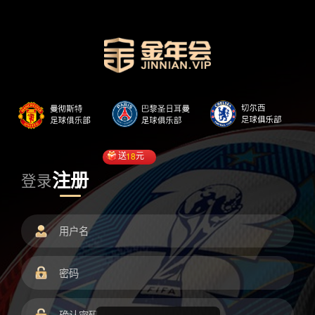
送
18
元
注册
登录