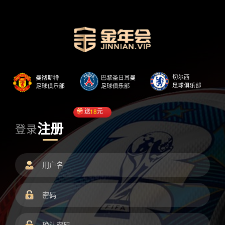
送
18
元
注册
登录